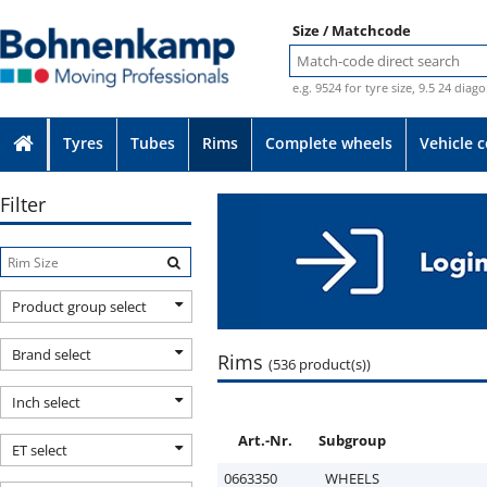
Size / Matchcode
e.g. 9524 for tyre size, 9.5 24 diag
Tyres
Tubes
Rims
Complete wheels
Vehicle 
Filter
Product group select
Brand select
Rims
(536 product(s))
Inch select
Art.-Nr.
Subgroup
ET select
0663350
WHEELS