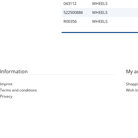
043112
WHEELS
522500886
WHEELS
R00356
WHEELS
Information
My a
Imprint
Shoppi
Terms and conditions
Wish li
Privacy