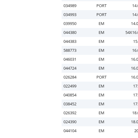
034989
PORT
14.
034993
PORT
14.
039950
EM
14.
044380
EM
54X16.
044383
EM
15
588773
EM
16.
046031
EM
16.
044724
EM
16.
026284
PORT
16.
022499
EM
17
040854
EM
17
038452
EM
17
026392
EM
18.
024390
EM
18.
044104
EM
20