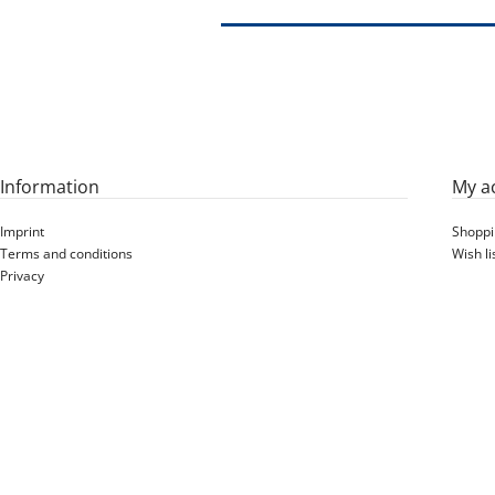
Information
My a
Imprint
Shoppi
Terms and conditions
Wish li
Privacy