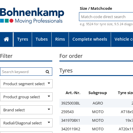
Size / Matchcode
e.g. 9524 for tyre size, 9.5 24 diag
Tyres
Tubes
Rims
Complete wheels
Vehicle 
Filter
For order
Tyres
Product segment select
Art.-Nr.
Subgroup
Tyre siz
Product group select
3925003BL
AGRO
Brand select
259543
MOTO
AT18x9
3419708X1
MOTO
19x7
Radial/Diagonal select
3420119X2
MOTO
AT20x11