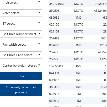
Inch select
3421710X1
MOTO
AT21x7.
259598
MOTO
AT22x10.
Valve select
039935
IND
6.
ET select
029150
MOTO
22
029153
MOTO
23
Bolt hole number select
259482
MOTO
165/
Rim width select
037630
IND
225/
259635
MOTO
AT25x
Bolt hole circle select
259536
MOTO
AT25
Center bore diameter select
15772280
CONSTR
7.
044391
IND
8.
filter
605616
IND
8.
382319
IND
10.0
Show only discounted
products
034918
EM
35x
034919
EM
38x