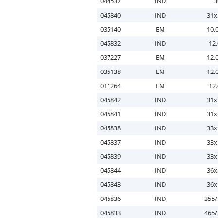
044537
IND
3
045840
IND
31x
035140
EM
10.
045832
IND
12.
037227
EM
12.
035138
EM
12.
011264
EM
12.
045842
IND
31x
045841
IND
31x
045838
IND
33x
045837
IND
33x
045839
IND
33x
045844
IND
36x
045843
IND
36x
045836
IND
355/
045833
IND
465/