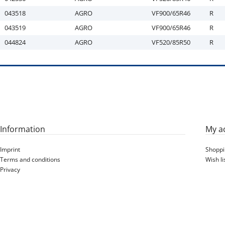
043518
AGRO
VF900/65R46
R
043519
AGRO
VF900/65R46
R
044824
AGRO
VF520/85R50
R
Information
My a
Imprint
Shoppi
Terms and conditions
Wish li
Privacy