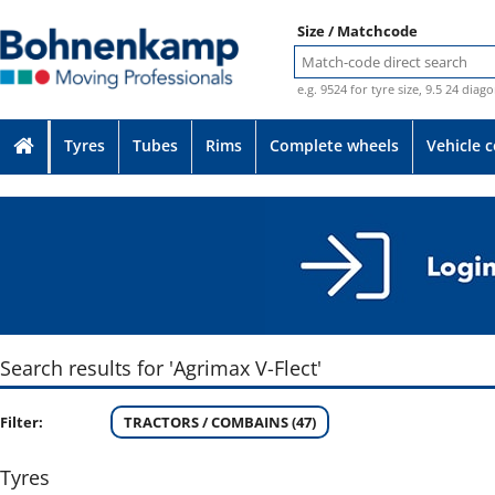
Size / Matchcode
e.g. 9524 for tyre size, 9.5 24 diag
Tyres
Tubes
Rims
Complete wheels
Vehicle 
Search results for 'Agrimax V-Flect'
Filter:
TRACTORS / COMBAINS (47)
Tyres