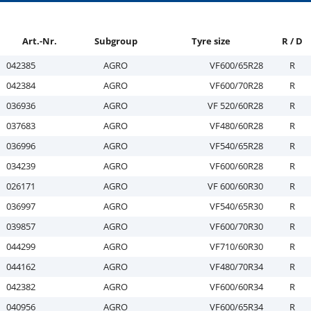
Art.-Nr.
Subgroup
Tyre size
R / D
042385
AGRO
VF600/65R28
R
042384
AGRO
VF600/70R28
R
036936
AGRO
VF 520/60R28
R
037683
AGRO
VF480/60R28
R
036996
AGRO
VF540/65R28
R
034239
AGRO
VF600/60R28
R
026171
AGRO
VF 600/60R30
R
036997
AGRO
VF540/65R30
R
039857
AGRO
VF600/70R30
R
044299
AGRO
VF710/60R30
R
044162
AGRO
VF480/70R34
R
042382
AGRO
VF600/60R34
R
040956
AGRO
VF600/65R34
R