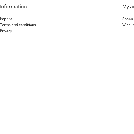
Information
My a
Imprint
Shoppi
Terms and conditions
Wish li
Privacy