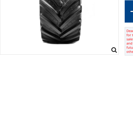
Dear
for 
sale
and 
futu
oth