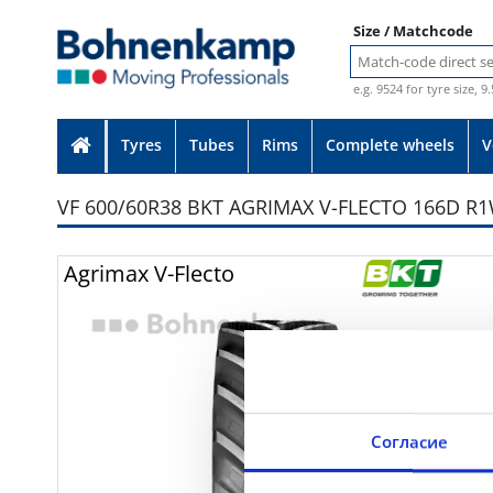
Size / Matchcode
e.g. 9524 for tyre size, 9
Tyres
Tubes
Rims
Complete wheels
V
VF 600/60R38 BKT AGRIMAX V-FLECTO 166D R1
Photo provided without guarante
Agrimax V-Flecto
Согласие