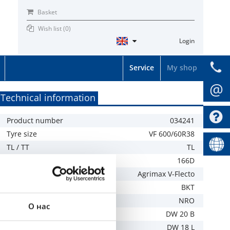
Basket
Wish list (
0
)
Login
Service
My shop
@
Technical information
Product number
034241
Tyre size
VF 600/60R38
TL / TT
TL
LI / SI
166D
Tread
Agrimax V-Flecto
Brand
BKT
Specification
NRO
О нас
Recommended rim
DW 20 B
Allowed rim
DW 18 L