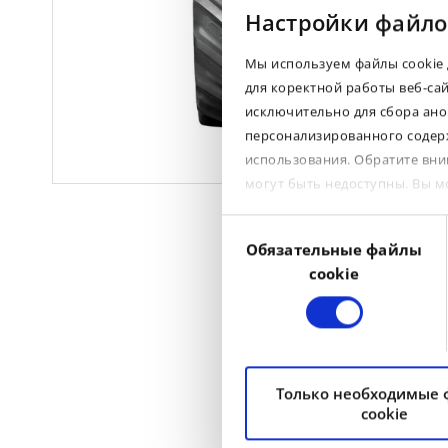
Настройки файло
Мы используем файлы cookie 
для коректной работы веб-са
исключительно для сбора ано
персонализированного содерж
использования. Обратите вни
могут быть недоступны. Вы 
Выбор
Обязательные файлы
согласия
cookie
tyre
Только необходимые
cookie