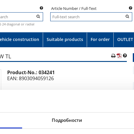
Article Number / Full-Text
.5 24 diagonal or radial
ehicle construction
Suitable products
For order
OUTLET
W TL
Product-No.:
034241
e
EAN: 8903094059126
Tyre VF 600/60R38 BKT AGRIMAX V-FLECTO 166D R1W TL
Подробности