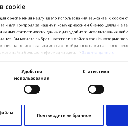
в cookie
для обеспечения наилучшего использования веб-сайта. К cookie 
йта и для контроля за нашими коммерческими бизнес-целями, а т
Dear Clients! If you see a "0" in the stock column
нимных статистических данных для удобного использования веб-
for the product you need, please contact our
sales office. Perhaps the goods are on their way
ания. Вы можете выбрать категории файлов cookie, которые жел
and will arrive at our warehouses in the near
мание на то, что в зависимости от выбранных вами настроек, нек
future, or we will be able to bring them from
other warehouses within our group.
можете найти больше информации здесь ->
Защита данных
Suitable products
Удобство
Статистика
использования
A
rim
rim
rim
c
S
i
e
 файлы
Подтвердить выбранное