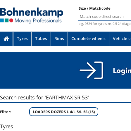
Size / Matchcode
e.g. 9524 for tyre size, 9.5 24 diag
Tyres
Tubes
Rims
Complete wheels
Vehicle 
Search results for 'EARTHMAX SR 53'
Filter:
LOADERS DOZERS L-4/L-5/L-5S (15)
Tyres