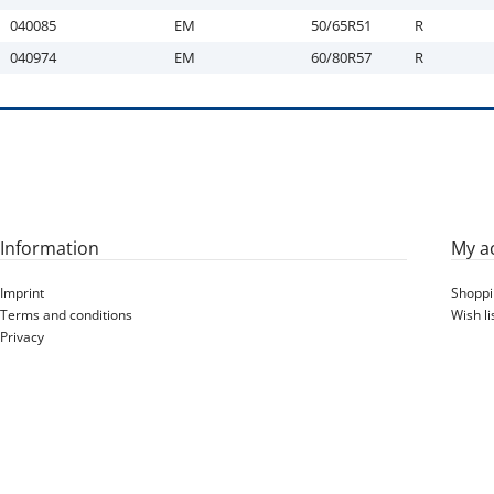
040085
EM
50/65R51
R
040974
EM
60/80R57
R
Information
My a
Imprint
Shoppi
Terms and conditions
Wish li
Privacy