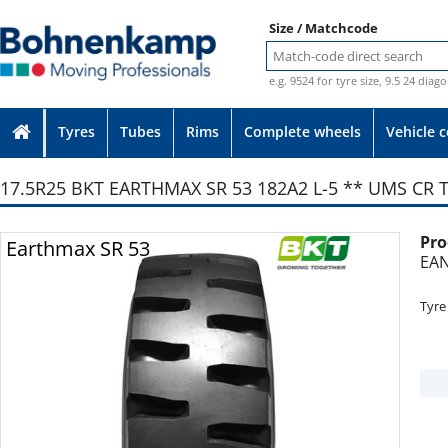
Size / Matchcode
e.g. 9524 for tyre size, 9.5 24 diag
Tyres
Tubes
Rims
Complete wheels
Vehicle 
17.5R25 BKT EARTHMAX SR 53 182A2 L-5 ** UMS CR 
Pro
Photo provided without guarantee
Earthmax SR 53
EAN
Tyre