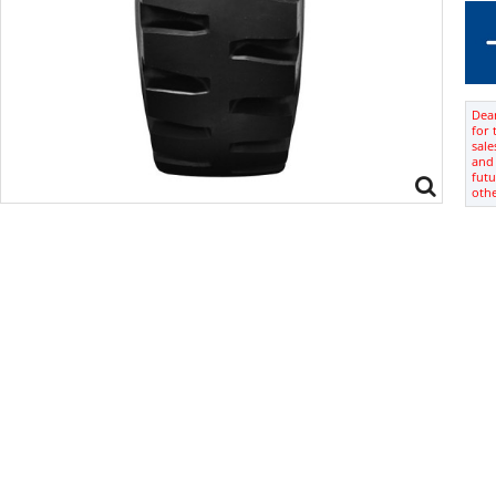
Dear
for 
sale
and 
futu
oth