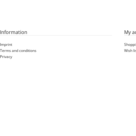
Information
My a
Imprint
Shoppi
Terms and conditions
Wish li
Privacy