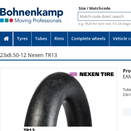
Size / Matchcode
e.g. 9524 for tyre size, 9.5 24 diag
Tyres
Tubes
Rims
Complete wheels
Vehicle 
23x8.50-12 Nexen TR13
Pro
Photo provided without guarantee
EAN
Tube
23x1