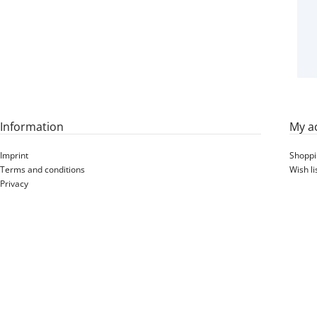
215/70-12 (24X8.50-12)
4PR KENDA K505 76A6
/87A6 TL 24X8.50-12
Information
My a
Imprint
Shoppi
Terms and conditions
Wish li
Privacy