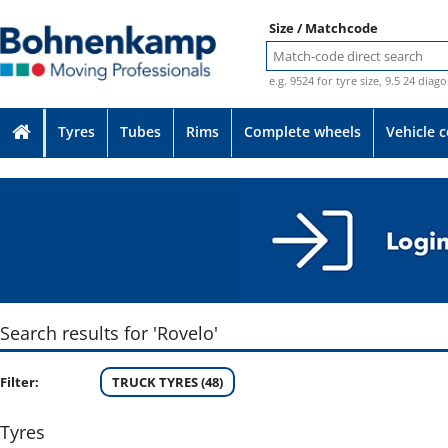
Size / Matchcode
e.g. 9524 for tyre size, 9.5 24 diag
Tyres
Tubes
Rims
Complete wheels
Vehicle 
Search results for 'Rovelo'
Filter:
TRUCK TYRES (48)
Tyres