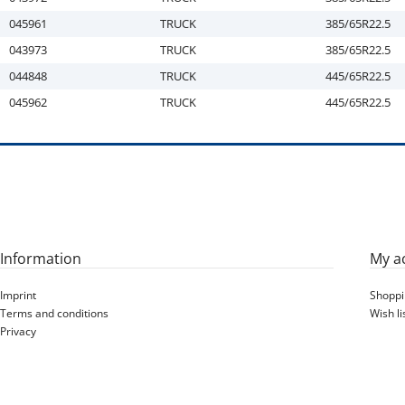
045961
TRUCK
385/65R22.5
043973
TRUCK
385/65R22.5
044848
TRUCK
445/65R22.5
045962
TRUCK
445/65R22.5
Information
My a
Imprint
Shoppi
Terms and conditions
Wish li
Privacy