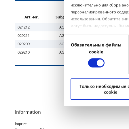
исключительно для сбора ано
персонализированного содерж
Art.-Nr.
Subgroup
Tyre size
использования. Обратите вни
могут быть недоступны. Вы 
024212
AGRO
IF280/70R15
029211
AGRO
IF320/70R15
Выбор
029209
AGRO
IF240/80R15
Обязательные файлы
согласия
cookie
029210
AGRO
IF265/85R15
Только необходимые
cookie
Information
Imprint