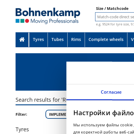
Size / Matchcode
e.g. 9524 for tyre size, 9
Tyres
Tubes
Rims
Complete wheels
V
Согласие
Search results for 'RIB 713'
Настройки файло
Filter:
IMPLEMENTS (4)
Мы используем файлы cookie 
Tyres
для коректной работы веб-са