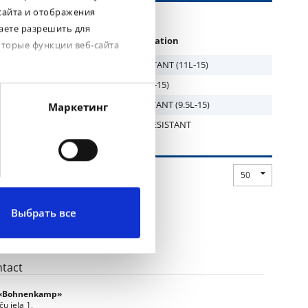
сайта и отображения
аете разрешить для
rand
Specification
оторые функции веб-сайта
BKT
STUBBLE RESISTANT (11L-15)
BKT
(12.5L-15)
BKT
STUBBLE RESISTANT (9.5L-15)
Маркетинг
BKT
STUBBLE RESISTANT
50
Выбрать все
tact
 «Bohnenkamp»
ču iela 1,