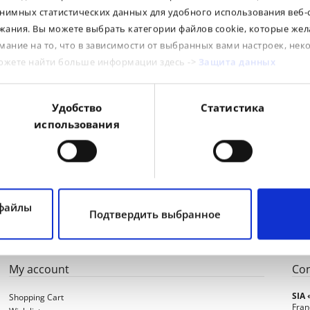
нимных статистических данных для удобного использования веб-
ания. Вы можете выбрать категории файлов cookie, которые жел
R / D
TL / TT
LI / SI
PR
Tread
B
мание на то, что в зависимости от выбранных вами настроек, нек
можете найти больше информации здесь ->
Защита данных
R
TL
128D
Rib 713
R
TL
146D
Rib 713
R
TL
129D
Rib 713
Удобство
Статистика
использования
R
TL
121D
Rib 713
 файлы
Подтвердить выбранное
My account
Con
SIA
Shopping Cart
Fran