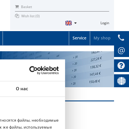
Basket
Wish list (
0
)
Login
Service
My shop
@
О нас
относятся файлы, необходимые
ак же файлы, используемые