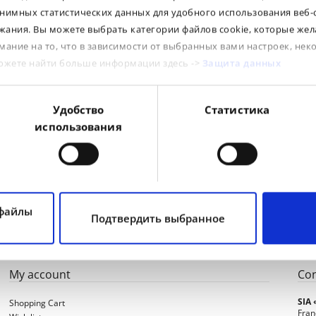
нимных статистических данных для удобного использования веб-
ания. Вы можете выбрать категории файлов cookie, которые жел
R / D
TL / TT
LI / SI
PR
T
мание на то, что в зависимости от выбранных вами настроек, нек
можете найти больше информации здесь ->
Защита данных
R
TL
134G
Multim
R
TL
133G
Multim
R
TL
136G
Multim
Удобство
Статистика
использования
R
TL
148G
Multim
R
TL
155G
Multim
 файлы
Подтвердить выбранное
My account
Con
SIA
Shopping Cart
Fran