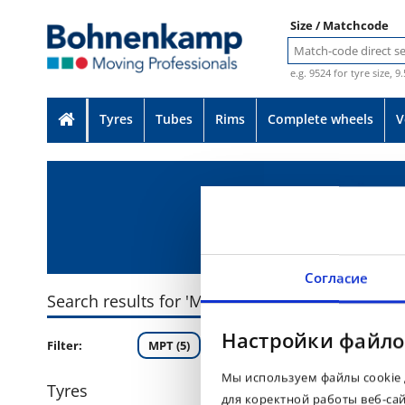
Size / Matchcode
e.g. 9524 for tyre size, 9
Tyres
Tubes
Rims
Complete wheels
V
Согласие
Search results for 'MULTIMAX MP 513'
Настройки файло
Filter:
MPT (5)
Мы используем файлы cookie 
Tyres
для коректной работы веб-са