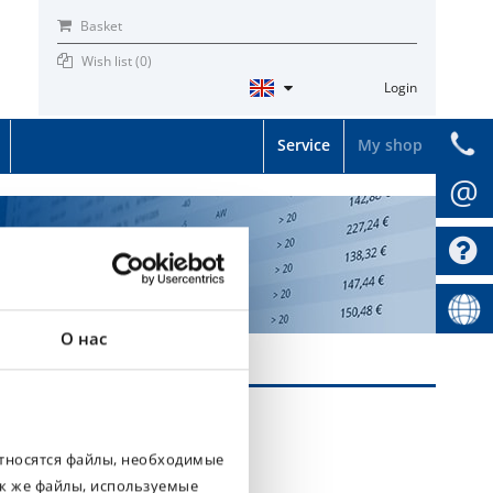
Basket
Wish list (
0
)
Login
Service
My shop
@
О нас
относятся файлы, необходимые
ак же файлы, используемые