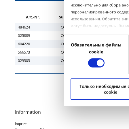
исключительно для сбора ано
персонализированного содерж
Art.-Nr.
Subgroup
Tyre size
использования. Обратите вни
могут быть недоступны. Вы 
484624
CONSTR
425/55R17
025889
CONSTR
365/70R18
Выбор
604220
CONSTR
405/70R20
Обязательные файлы
согласия
cookie
566573
CONSTR
425/75R20
029303
CONSTR
495/70R24
Только необходимые
cookie
Information
Imprint