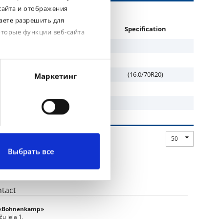
сайта и отображения
аете разрешить для
read
Brand
Specification
оторые функции веб-сайта
ax MP 513
BKT
ax MP 513
BKT
ax MP 513
BKT
(16.0/70R20)
Маркетинг
ax MP 513
BKT
ax MP 513
BKT
50
Выбрать все
tact
 «Bohnenkamp»
ču iela 1,