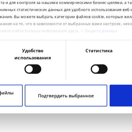
йта и для контроля за нашими коммерческими бизнес-целями, а т
нимных статистических данных для удобного использования веб-
ания. Вы можете выбрать категории файлов cookie, которые жел
R / D
TL / TT
LI / SI
PR
Tre
мание на то, что в зависимости от выбранных вами настроек, нек
R
TL
176A2
Earthmax
можете найти больше информации здесь ->
Защита данных
R
TL
186A2
Earthmax
R
TL
195A2
Earthmax
Удобство
Статистика
R
TL
209A2
Earthmax 
использования
R
TL
211A2
Earthmax
R
TL
221A2
Earthmax
R
TL
224A2
Earthmax
R
TL
229A2
Earthmax
 файлы
Подтвердить выбранное