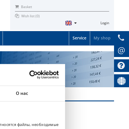
Basket
Wish list (
0
)
Login
Service
My shop
@
О нас
относятся файлы, необходимые