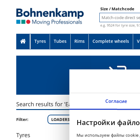
Size / Matchcode
e.g. 9524 for tyre size, 9
Tyres
Tubes
Rims
Complete wheels
V
Согласие
Search results for 'Earthmax SR 51'
Filter:
LOADERS DOZERS L-4/L-5/L-5S (8)
Настройки файло
Tyres
Мы используем файлы cookie 