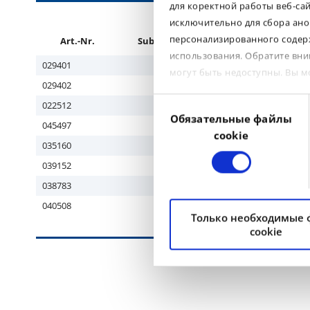
для коректной работы веб-са
исключительно для сбора ано
персонализированного содерж
Art.-Nr.
Subgroup
Tyre size
использования. Обратите вни
029401
EM
17.5R25
могут быть недоступны. Вы 
029402
EM
20.5R25
Выбор
022512
EM
23.5R25
Обязательные файлы
согласия
045497
EM
26.5R25
cookie
035160
EM
29.5R29
039152
EM
875/65R29
038783
EM
35/65R33
040508
EM
35/65R33
Только необходимые
cookie