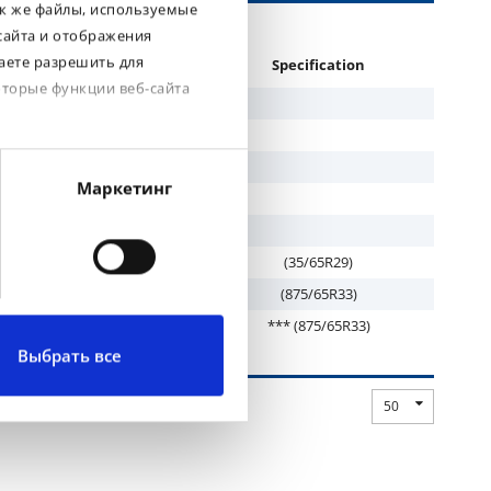
ак же файлы, используемые
сайта и отображения
аете разрешить для
ad
Brand
Specification
оторые функции веб-сайта
 SR 51
BKT
 SR 51
BKT
 SR 51
BKT
Маркетинг
SR 51 SP
BKT
 SR 51
BKT
 SR 51
BKT
(35/65R29)
 SR 51
BKT
(875/65R33)
 SR 51
BKT
*** (875/65R33)
Выбрать все
50