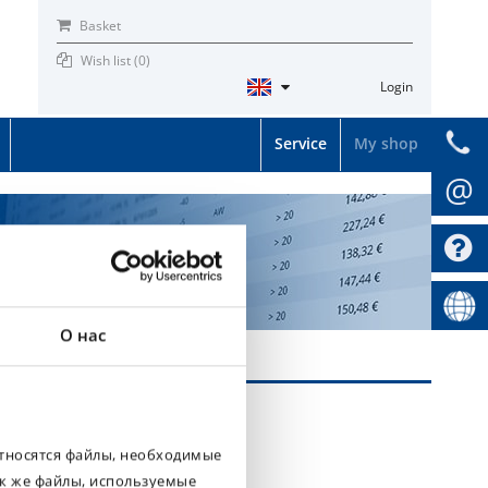
Basket
Wish list (
0
)
Login
Service
My shop
@
О нас
относятся файлы, необходимые
ак же файлы, используемые