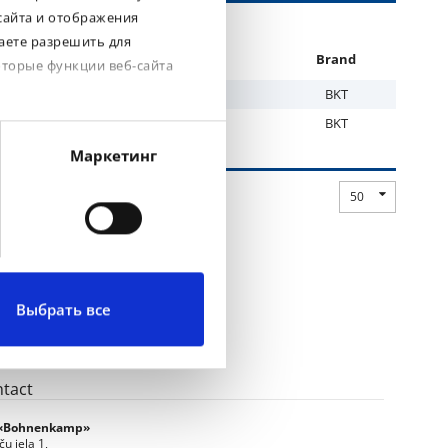
сайта и отображения
аете разрешить для
PR
Tread
Brand
оторые функции веб-сайта
Earthmax SR 23
BKT
Earthmax SR 23
BKT
Маркетинг
50
Выбрать все
tact
 «Bohnenkamp»
ču iela 1,