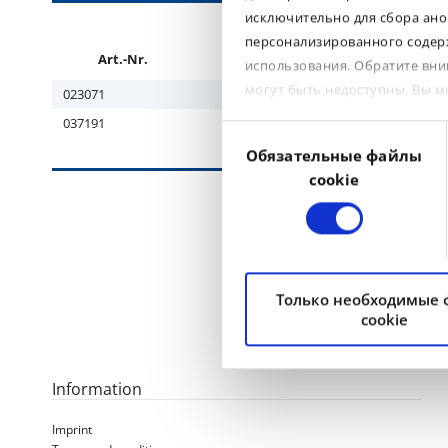
исключительно для сбора ано
персонализированного содерж
Art.-Nr.
Subgroup
Tyre size
использования. Обратите вни
могут быть недоступны. Вы 
023071
CONSTR
15.
037191
CONSTR
17.
Выбор
Обязательные файлы
согласия
cookie
Только необходимые
cookie
Information
Imprint