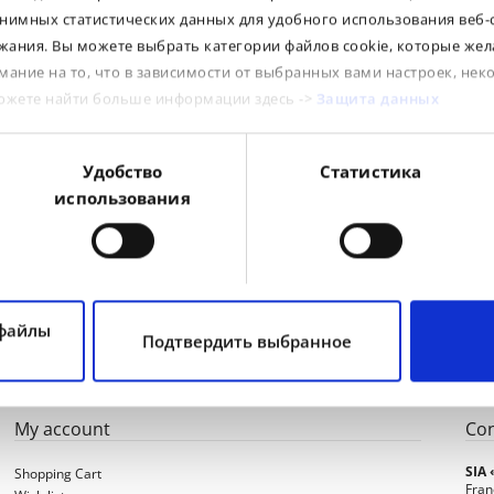
нимных статистических данных для удобного использования веб-
ания. Вы можете выбрать категории файлов cookie, которые жел
R / D
TL / TT
LI / SI
мание на то, что в зависимости от выбранных вами настроек, нек
можете найти больше информации здесь ->
Защита данных
5R25
R
TL
169A2/146A8
5R25
R
TL
176A2/153A8
Удобство
Статистика
использования
 файлы
Подтвердить выбранное
My account
Con
SIA
Shopping Cart
Fran