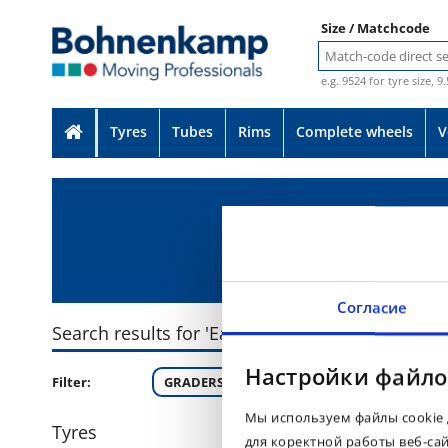
Size / Matchcode
e.g. 9524 for tyre size, 9
Tyres
Tubes
Rims
Complete wheels
V
Согласие
Search results for 'Earthmax SR 23'
Настройки файло
Filter:
GRADERS (2)
Мы используем файлы cookie 
Tyres
для коректной работы веб-са