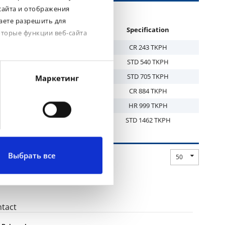
сайта и отображения
аете разрешить для
ad
Brand
Specification
оторые функции веб-сайта
SR 45 M
BKT
CR 243 TKPH
R 45 Plus
BKT
STD 540 TKPH
R 45 Plus
BKT
STD 705 TKPH
Маркетинг
 SR 454
BKT
CR 884 TKPH
 SR 454
BKT
HR 999 TKPH
 SR 454
BKT
STD 1462 TKPH
Выбрать все
50
tact