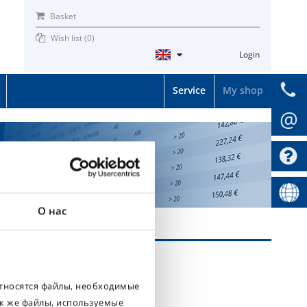
Basket
Wish list (
0
)
Login
Service
My shop
@
О нас
относятся файлы, необходимые
ак же файлы, используемые