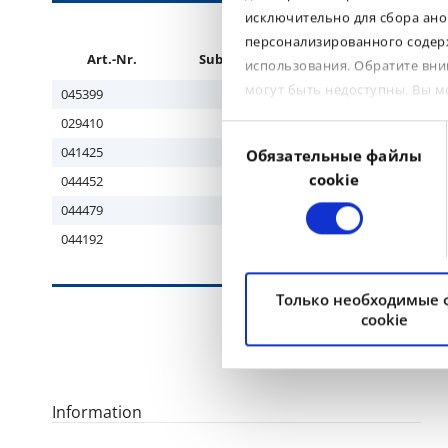
исключительно для сбора ано
персонализированного содерж
Art.-Nr.
Subgroup
Tyre size
R
использования. Обратите вни
могут быть недоступны. Вы 
045399
EM
21.00R33
029410
EM
27.00R49
Выбор
041425
EM
33.00R51
Обязательные файлы
согласия
cookie
044452
EM
33.00R51
044479
EM
36.00R51
044192
EM
40.00R57
Только необходимые
cookie
Information