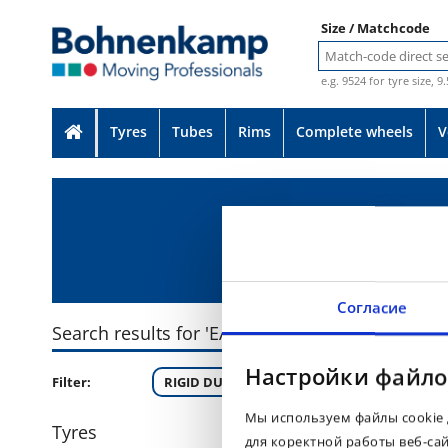
Size / Matchcode
e.g. 9524 for tyre size, 9
Tyres
Tubes
Rims
Complete wheels
V
Согласие
Search results for 'EARTHMAX SR 45'
Настройки файло
Filter:
RIGID DUMPERS (6)
Мы используем файлы cookie 
Tyres
для коректной работы веб-са