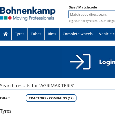
Size / Matchcode
e.g. 9524 for tyre size, 9.5 24 diag
Tyres
Tubes
Rims
Complete wheels
Vehicle 
Search results for 'AGRIMAX TERIS'
Filter:
TRACTORS / COMBAINS (12)
Tyres