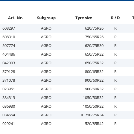
Art.-Nr.
Subgroup
Tyre size
R / D
T
608297
AGRO
620/75R26
R
608310
AGRO
750/65R26
R
507774
AGRO
620/75R30
R
404486
AGRO
650/75R32
R
042003
AGRO
650/75R32
R
379128
AGRO
800/65R32
R
371078
AGRO
900/60R32
R
023951
AGRO
900/60R32
R
384313
AGRO
1050/50R32
R
036930
AGRO
1050/50R32
R
034654
AGRO
IF 710/75R34
R
029241
AGRO
520/85R42
R