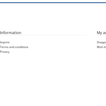
Information
My a
Imprint
Shoppi
Terms and conditions
Wish li
Privacy