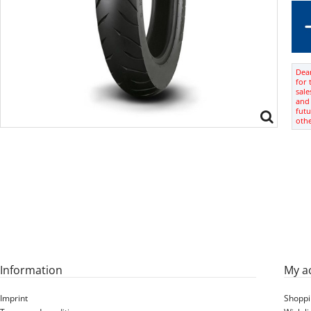
Dear
for 
sale
and 
futu
oth
Information
My a
Imprint
Shoppi