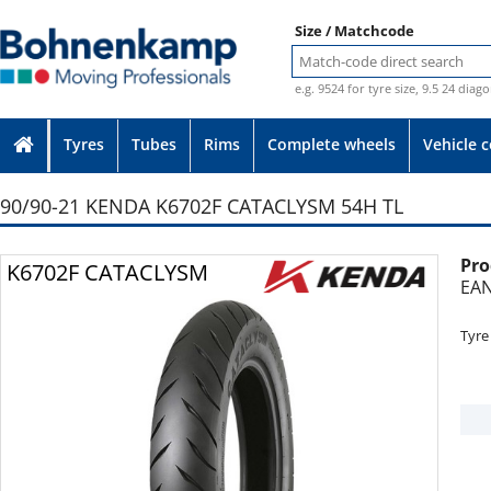
Size / Matchcode
e.g. 9524 for tyre size, 9.5 24 diag
Tyres
Tubes
Rims
Complete wheels
Vehicle 
90/90-21 KENDA K6702F CATACLYSM 54H TL
Pro
Photo provided without guarantee
K6702F CATACLYSM
EAN
Tyre