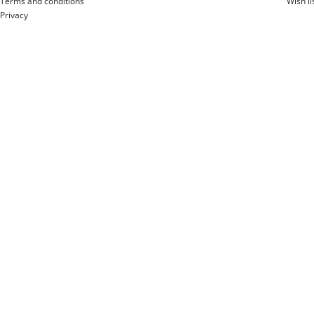
Terms and conditions
Wish li
Privacy