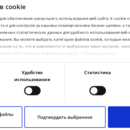
в cookie
для обеспечения наилучшего использования веб-сайта. К cookie 
йта и для контроля за нашими коммерческими бизнес-целями, а т
Dear Clients! If you see a "0" in the stock column
нимных статистических данных для удобного использования веб-
for the product you need, please contact our
sales office. Perhaps the goods are on their way
ания. Вы можете выбрать категории файлов cookie, которые жел
and will arrive at our warehouses in the near
мание на то, что в зависимости от выбранных вами настроек, нек
future, or we will be able to bring them from
other warehouses within our group.
можете найти больше информации здесь ->
Защита данных
Suitable products
Удобство
Статистика
A
использования
c
S
tube
tube
i
e
 файлы
Подтвердить выбранное