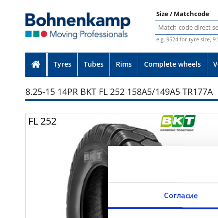
Size / Matchcode
e.g. 9524 for tyre size, 9
Tyres
Tubes
Rims
Complete wheels
V
8.25-15 14PR BKT FL 252 158A5/149A5 TR177A
Photo provided without guarante
FL 252
Согласие