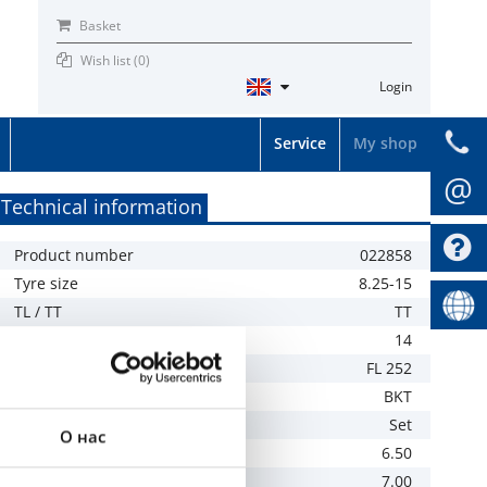
Basket
Wish list (
0
)
Login
Service
My shop
@
Technical information
Product number
022858
Tyre size
8.25-15
TL / TT
TT
PR
14
Tread
FL 252
Brand
BKT
Specification
Set
О нас
Recommended rim
6.50
Allowed rim
7.00