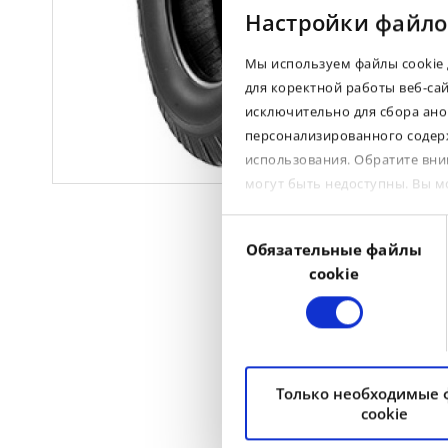
Настройки файло
Мы используем файлы cookie 
для коректной работы веб-са
исключительно для сбора ано
персонализированного содерж
использования. Обратите вни
могут быть недоступны. Вы 
Выбор
Обязательные файлы
согласия
cookie
Только необходимые
cookie