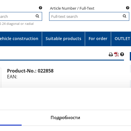
Article Number / Full-Text
.5 24 diagonal or radial
ehicle construction
Suitable products
For order
OUTLET
Product-No.:
022858
e
EAN:
Set 8.25-15 14PR BKT FL 252 158A5/149A5 TR177A
Подробности