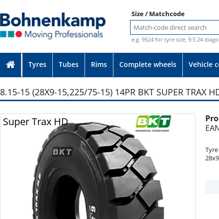
Size / Matchcode
e.g. 9524 for tyre size, 9.5 24 diag
Tyres
Tubes
Rims
Complete wheels
Vehicle 
8.15-15 (28X9-15,225/75-15) 14PR BKT SUPER TRAX H
Pro
Photo provided without guarantee
Super Trax HD
EAN
Tyre
28x9