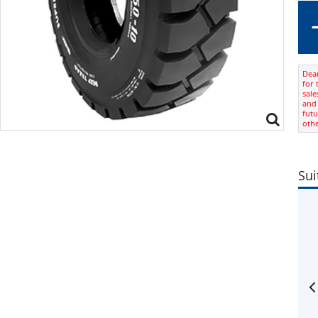
Dear
for 
sale
and 
futu
oth
Sui