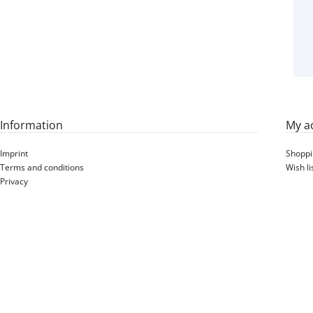
Information
My a
Imprint
Shoppi
Terms and conditions
Wish li
Privacy