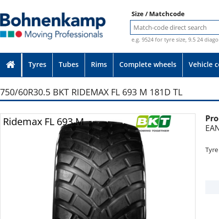
Size / Matchcode
e.g. 9524 for tyre size, 9.5 24 diag
Tyres
Tubes
Rims
Complete wheels
Vehicle 
750/60R30.5 BKT RIDEMAX FL 693 M 181D TL
Pro
Photo provided without guarantee
Ridemax FL 693 M
EAN
Tyre