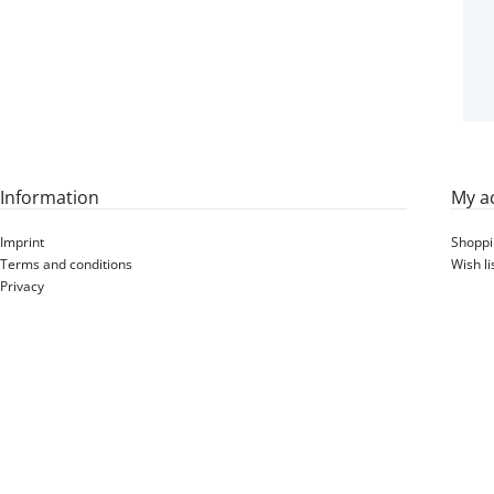
750/60R30.5 BKT FL 630
SUPER 181D TL
Information
My a
Imprint
Shoppi
Terms and conditions
Wish li
Privacy