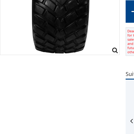
Dear
for 
sale
and 
futu
oth
Sui
tyre