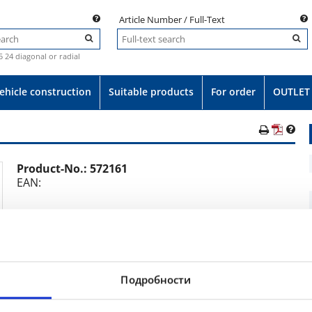
Article Number / Full-Text
.5 24 diagonal or radial
ehicle construction
Suitable products
For order
OUTLET
Product-No.:
572161
e
EAN:
Set 7.50-15 14PR BKT PL 801 152A5/144A5 TR177A
Подробности