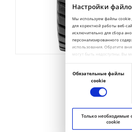
Настройки файло
Мы используем файлы cookie 
для коректной работы веб-са
исключительно для сбора ано
персонализированного содерж
использования. Обратите вни
могут быть недоступны. Вы 
Выбор
Обязательные файлы
согласия
cookie
Только необходимые
cookie