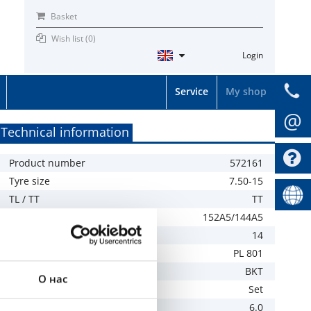
Basket
Wish list (
0
)
Login
Service
My shop
@
Technical information
Product number
572161
Tyre size
7.50-15
TL / TT
TT
LI / SI
152A5/144A5
PR
14
Tread
PL 801
Brand
BKT
О нас
Specification
Set
Recommended rim
6.0