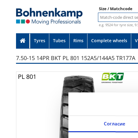
Size / Matchcode
e.g. 9524 for tyre size, 9
Tyres
Tubes
Rims
Complete wheels
V
7.50-15 14PR BKT PL 801 152A5/144A5 TR177A
Photo provided without guarante
PL 801
Согласие