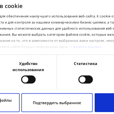
в cookie
для обеспечения наилучшего использования веб-сайта. К cookie 
йта и для контроля за нашими коммерческими бизнес-целями, а т
Dear Clients! If you see a "0" in the stock column
нимных статистических данных для удобного использования веб-
for the product you need, please contact our
sales office. Perhaps the goods are on their way
ания. Вы можете выбрать категории файлов cookie, которые жел
and will arrive at our warehouses in the near
мание на то, что в зависимости от выбранных вами настроек, нек
future, or we will be able to bring them from
other warehouses within our group.
можете найти больше информации здесь ->
Защита данных
Suitable products
Удобство
Статистика
A
c
использования
S
tube
tube
i
e
 файлы
Подтвердить выбранное