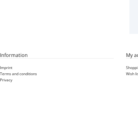
20X38-335 EMC2 SILVER
RAL9006 STARCO 500126
Information
My a
Imprint
Shoppi
Terms and conditions
Wish li
Privacy