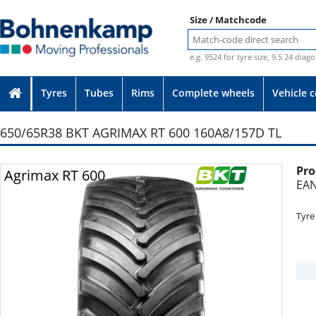
Size / Matchcode
e.g. 9524 for tyre size, 9.5 24 diag
Tyres
Tubes
Rims
Complete wheels
Vehicle 
650/65R38 BKT AGRIMAX RT 600 160A8/157D TL
Pro
Photo provided without guarantee
Agrimax RT 600
EAN
Tyre