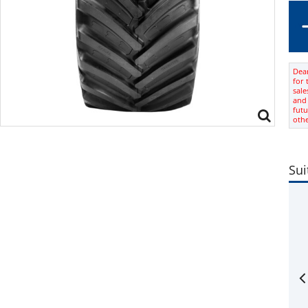
Dear
for 
sale
and 
futu
oth
Sui
rim