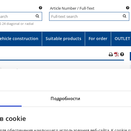
Article Number / Full-Text
.5 24 diagonal or radial
ehicle construction
Suitable products
For order
OUTLET
Product-No.:
039579
e
EAN: 8903094067015
Tyre 620/60B34 BKT TR 461 175A8 R4 HD TL
Подробности
в cookie
для обеспечения наилучшего использования веб-сайта. К cookie 