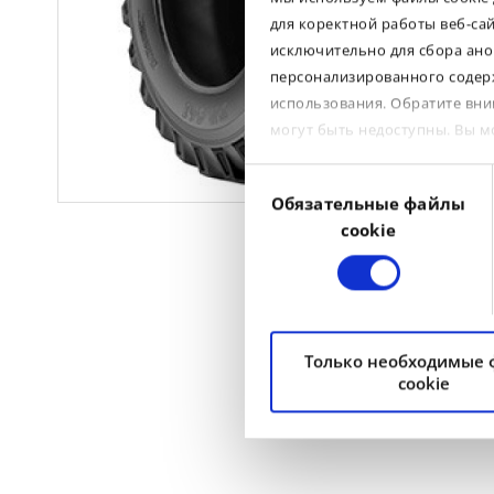
для коректной работы веб-са
исключительно для сбора ано
персонализированного содерж
использования. Обратите вни
могут быть недоступны. Вы 
Выбор
Обязательные файлы
согласия
cookie
Только необходимые
cookie