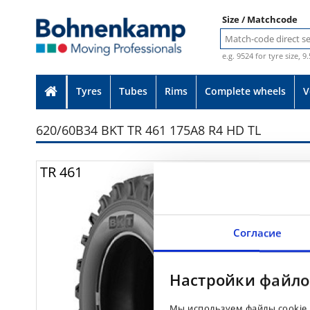
Size / Matchcode
e.g. 9524 for tyre size, 9
Tyres
Tubes
Rims
Complete wheels
V
620/60B34 BKT TR 461 175A8 R4 HD TL
Photo provided without guarante
TR 461
Согласие
Настройки файло
Мы используем файлы cookie 