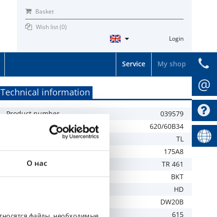
Basket
Wish list (
0
)
Login
Service
My shop
@
Technical information
Product number
039579
Tyre size
620/60B34
TL / TT
TL
LI / SI
175A8
О нас
Tread
TR 461
Brand
BKT
Specification
HD
Recommended rim
DW20B
Width mm
615
относятся файлы, необходимые