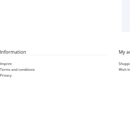
3.00-8 -
Information
My a
Imprint
Shoppi
Terms and conditions
Wish li
Privacy