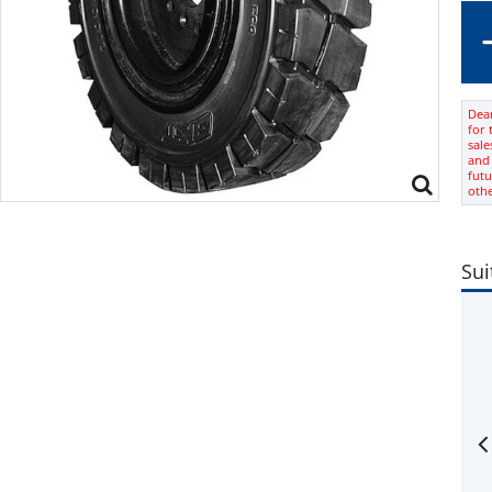
Dear
for 
sale
and 
futu
oth
Sui
rim