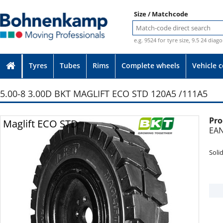
Size / Matchcode
e.g. 9524 for tyre size, 9.5 24 diag
Tyres
Tubes
Rims
Complete wheels
Vehicle 
5.00-8 3.00D BKT MAGLIFT ECO STD 120A5 /111A5
Pro
Photo provided without guarantee
Maglift ECO STD
EAN
Soli