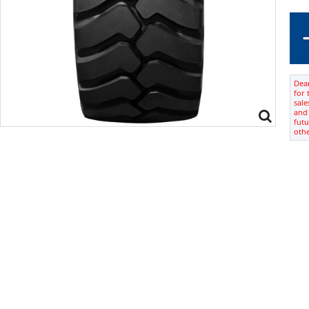
Dear
for 
sale
and 
futu
oth