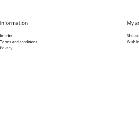
Information
My a
Imprint
Shoppi
Terms and conditions
Wish li
Privacy