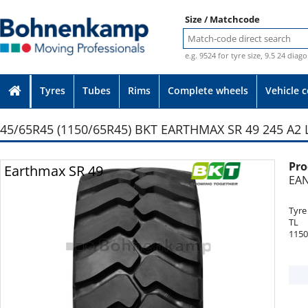
Size / Matchcode
e.g. 9524 for tyre size, 9.5 24 diag
Tyres
Tubes
Rims
Complete wheels
Vehicle 
45/65R45 (1150/65R45) BKT EARTHMAX SR 49 245 A2 L
Pro
Photo provided without guarantee
Earthmax SR 49
EAN
Tyre
TL
1150