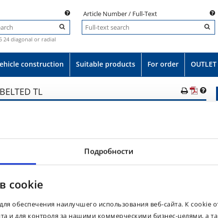
Article Number / Full-Text
.5 24 diagonal or radial
ehicle construction
Suitable products
For order
OUTLET
 BELTED TL
Product-No.:
040747
e
EAN: 8903094069682
Tyre 405/70R20 BKT MULTIMAX MP 538 152G STEEL BELTED TL
Подробности
в cookie
для обеспечения наилучшего использования веб-сайта. К cookie 
йта и для контроля за нашими коммерческими бизнес-целями, а т