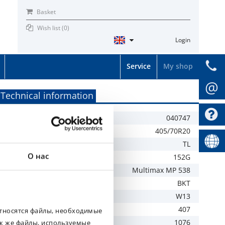
Basket
Wish list (
0
)
Login
Service
My shop
@
Technical information
Product number
040747
Tyre size
405/70R20
TL / TT
TL
О нас
LI / SI
152G
Tread
Multimax MP 538
Brand
BKT
Recommended rim
W13
Width mm
407
относятся файлы, необходимые
Outer diameter mm
1076
ак же файлы, используемые