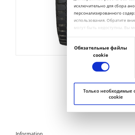
исключительно для сбора ано
персонализированного содерж
использования. Обратите вни
могут быть недоступны. Вы 
Выбор
Обязательные файлы
согласия
cookie
Только необходимые
cookie
Information