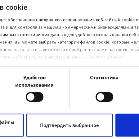
в cookie
для обеспечения наилучшего использования веб-сайта. К cookie 
йта и для контроля за нашими коммерческими бизнес-целями, а т
Dear Clients! If you see a "0" in the stock column
нимных статистических данных для удобного использования веб-
for the product you need, please contact our
sales office. Perhaps the goods are on their way
ания. Вы можете выбрать категории файлов cookie, которые жел
and will arrive at our warehouses in the near
мание на то, что в зависимости от выбранных вами настроек, нек
future, or we will be able to bring them from
other warehouses within our group.
можете найти больше информации здесь ->
Защита данных
Suitable products
Удобство
Статистика
использования
A
c
tube
S
i
e
 файлы
Подтвердить выбранное