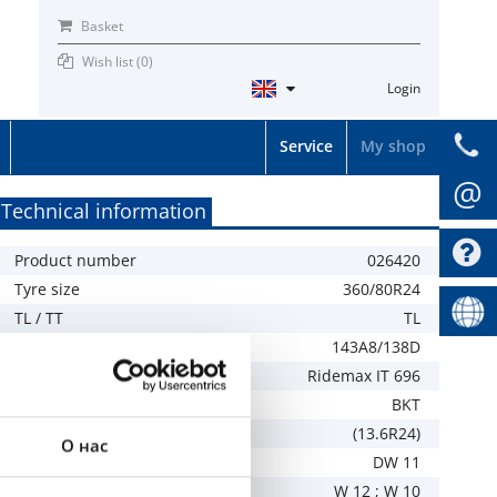
Basket
Wish list (
0
)
Login
Service
My shop
@
Technical information
Product number
026420
Tyre size
360/80R24
TL / TT
TL
LI / SI
143A8/138D
Tread
Ridemax IT 696
Brand
BKT
Specification
(13.6R24)
О нас
Recommended rim
DW 11
Allowed rim
W 12 ; W 10