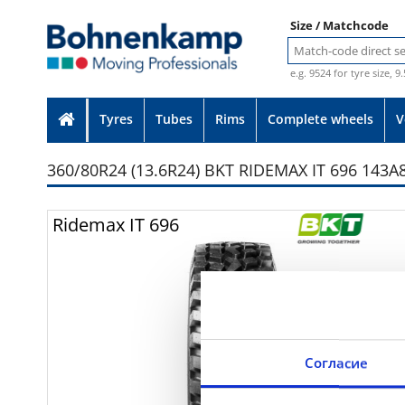
Size / Matchcode
e.g. 9524 for tyre size, 9
Tyres
Tubes
Rims
Complete wheels
V
360/80R24 (13.6R24) BKT RIDEMAX IT 696 143A
Photo provided without guarante
Ridemax IT 696
Согласие