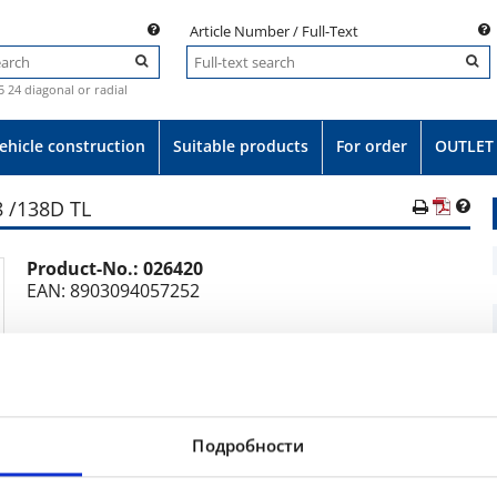
Article Number / Full-Text
.5 24 diagonal or radial
ehicle construction
Suitable products
For order
OUTLET
8 /138D TL
Product-No.:
026420
e
EAN: 8903094057252
Tyre 360/80R24 (13.6R24) BKT RIDEMAX IT 696 143A8 /138D TL
13.6R24
Подробности