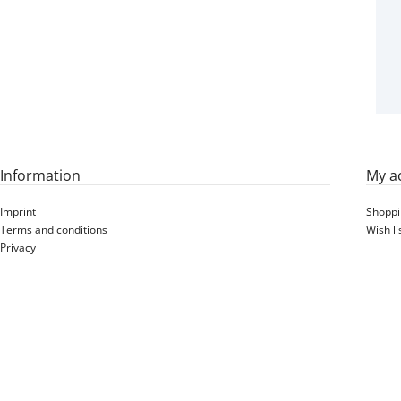
Alligator TR J 12V1 ext ->
8V1 ext
Information
My a
Imprint
Shoppi
Terms and conditions
Wish li
Privacy