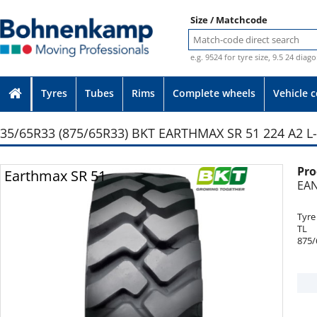
Size / Matchcode
e.g. 9524 for tyre size, 9.5 24 diag
Tyres
Tubes
Rims
Complete wheels
Vehicle 
35/65R33 (875/65R33) BKT EARTHMAX SR 51 224 A2 L-
Pro
Photo provided without guarantee
Earthmax SR 51
EAN
Tyre
TL
875/