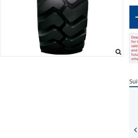
Dear
for 
sale
and 
futu
oth
Sui
tube