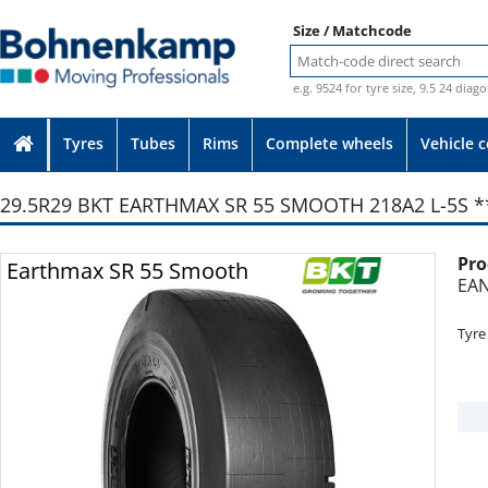
Size / Matchcode
e.g. 9524 for tyre size, 9.5 24 diag
Tyres
Tubes
Rims
Complete wheels
Vehicle 
29.5R29 BKT EARTHMAX SR 55 SMOOTH 218A2 L-5S *
Pro
Photo provided without guarantee
Earthmax SR 55 Smooth
EAN
Tyre