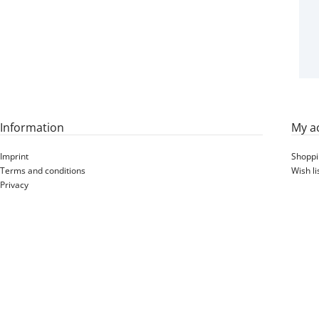
Information
My a
Imprint
Shoppi
Terms and conditions
Wish li
Privacy