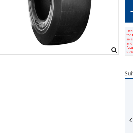
Dear
for 
sale
and 
futu
oth
Sui