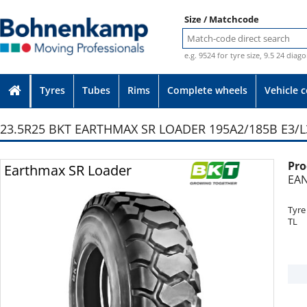
Size / Matchcode
e.g. 9524 for tyre size, 9.5 24 diag
Tyres
Tubes
Rims
Complete wheels
Vehicle 
23.5R25 BKT EARTHMAX SR LOADER 195A2/185B E3/L3
Pro
Photo provided without guarantee
Earthmax SR Loader
EAN
Tyre
TL