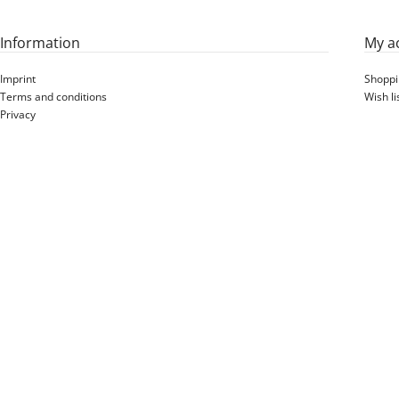
Information
My a
Imprint
Shoppi
Terms and conditions
Wish li
Privacy