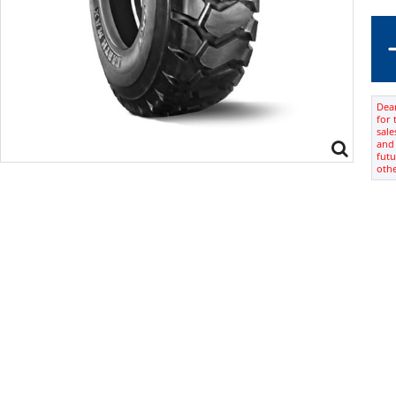
Dear
for 
sale
and 
futu
oth