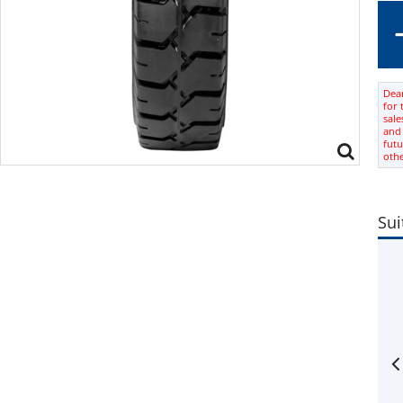
Dear
for 
sale
and 
futu
oth
Sui