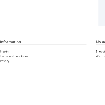
Information
My a
Imprint
Shoppi
Terms and conditions
Wish li
Privacy