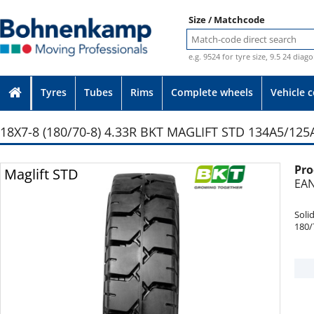
Size / Matchcode
e.g. 9524 for tyre size, 9.5 24 diag
Tyres
Tubes
Rims
Complete wheels
Vehicle 
18X7-8 (180/70-8) 4.33R BKT MAGLIFT STD 134A5/125
Pro
Photo provided without guarantee
Maglift STD
EAN
Soli
180/