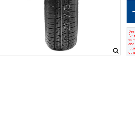
Dear
for 
sale
and 
futu
oth