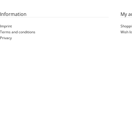
Information
My a
Imprint
Shoppi
Terms and conditions
Wish li
Privacy