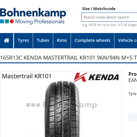
Size / Matchcode
e.g. 9524 for tyre size, 9.5 24 diag
Tyres
Tubes
Rims
Complete wheels
Vehicle 
165R13C KENDA MASTERTRAIL KR101 96N/94N M+S T
Pro
Photo provided without guarantee
Mastertrail KR101
EAN
Tyre