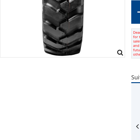
Dear
for 
sale
and 
futu
oth
Sui
tyre