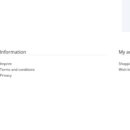
12.00R20 (330/95R20)
BKT LIFTMAX LM 81
176A5 TL 330/95R20
Information
My a
Imprint
Shoppi
Terms and conditions
Wish li
Privacy