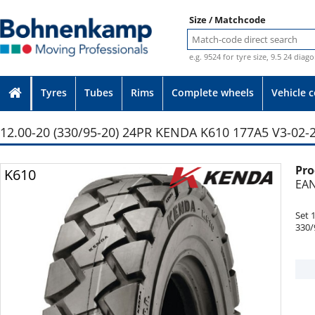
Size / Matchcode
e.g. 9524 for tyre size, 9.5 24 diag
Tyres
Tubes
Rims
Complete wheels
Vehicle 
12.00-20 (330/95-20) 24PR KENDA K610 177A5 V3-02-
Pro
Photo provided without guarantee
K610
EAN
Set 
330/