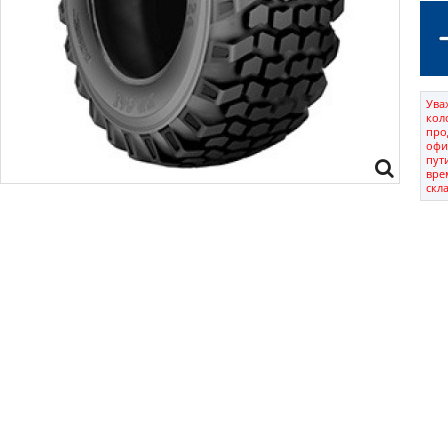
Ува
кол
про
офи
пут
вре
скл