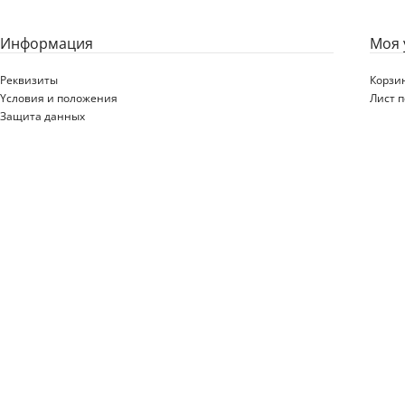
Информация
Моя 
Реквизиты
Корзи
Yсловия и положения
Лист 
Защита данных