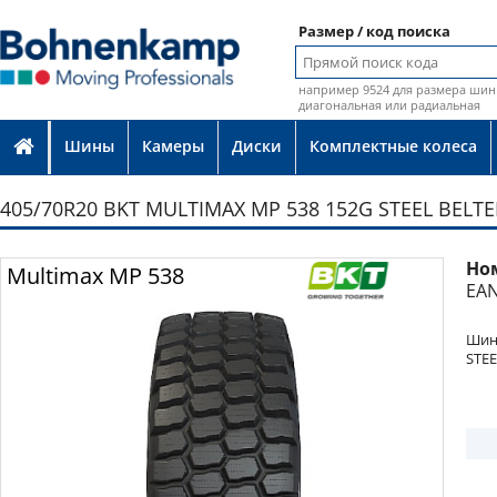
Размер / код поиска
например 9524 для размера шин 
диагональная или радиальная
Шины
Камеры
Диски
Комплектные колеса
405/70R20 BKT MULTIMAX MP 538 152G STEEL BELTE
Но
Фото
Multimax MP 538
EAN
Шин
STEE