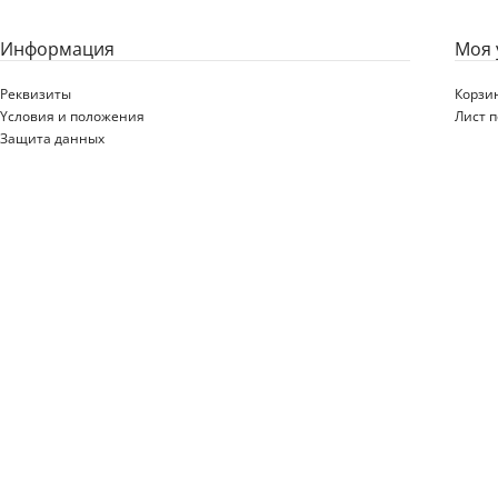
Информация
Моя 
Реквизиты
Корзи
Yсловия и положения
Лист 
Защита данных