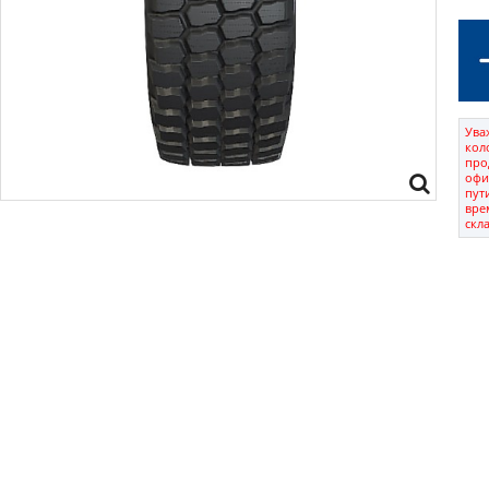
Ува
кол
про
офи
пут
вре
скл