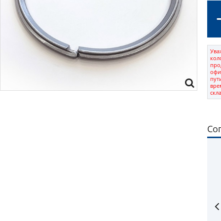
Ува
кол
про
офи
пут
вре
скл
Со
tyre