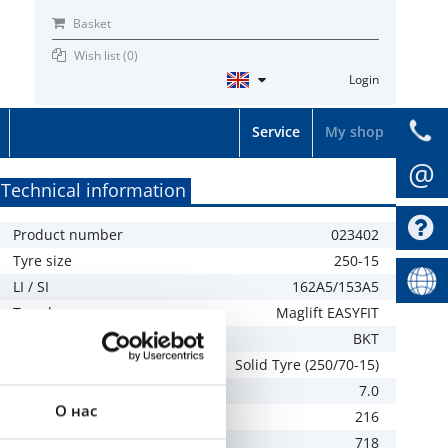
Basket
Wish list (
0
)
Login
Service
My shop
@
Technical information
Product number
023402
Tyre size
250-15
LI / SI
162A5/153A5
Tread
Maglift EASYFIT
Brand
BKT
Specification
Solid Tyre (250/70-15)
Recommended rim
7.0
О нас
Width mm
216
Outer diameter mm
718