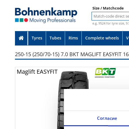
Size / Matchcode
e.g. 9524 for tyre size, 9
Tyres
Tubes
Rims
Complete wheels
V
250-15 (250/70-15) 7.0 BKT MAGLIFT EASYFIT 1
Photo provided without guarante
Maglift EASYFIT
Согласие