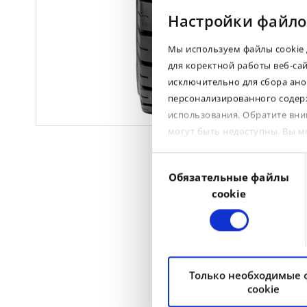
Настройки файло
Мы используем файлы cookie 
для коректной работы веб-са
исключительно для сбора ано
персонализированного содерж
использования. Обратите вни
могут быть недоступны. Вы 
Выбор
Обязательные файлы
согласия
cookie
Только необходимые
cookie