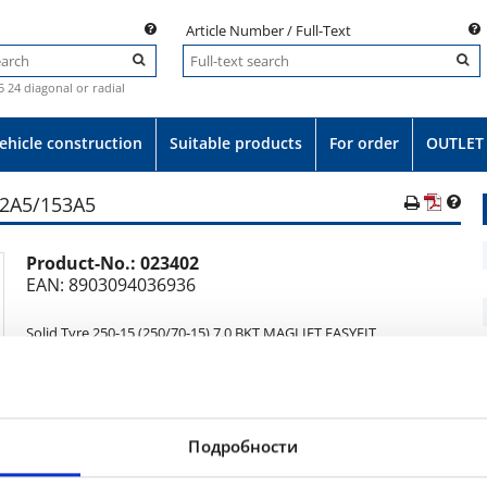
Article Number / Full-Text
.5 24 diagonal or radial
ehicle construction
Suitable products
For order
OUTLET
62A5/153A5
Product-No.:
023402
e
EAN: 8903094036936
Solid Tyre 250-15 (250/70-15) 7.0 BKT MAGLIFT EASYFIT
162A5/153A5
250/70-15
Подробности