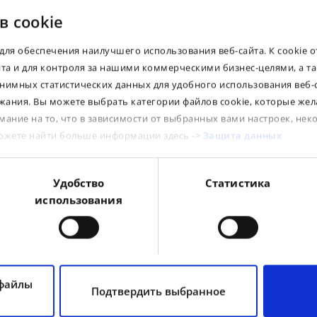
в cookie
для обеспечения наилучшего использования веб-сайта. К cookie 
йта и для контроля за нашими коммерческими бизнес-целями, а т
нимных статистических данных для удобного использования веб-
Dear Clients! If you see a "0" in the stock column
for the product you need, please contact our
ания. Вы можете выбрать категории файлов cookie, которые жел
sales office. Perhaps the goods are on their way
and will arrive at our warehouses in the near
мание на то, что в зависимости от выбранных вами настроек, нек
future, or we will be able to bring them from
можете найти больше информации здесь ->
Защита данных
other warehouses within our group.
A
c
S
Удобство
Статистика
Suitable products
i
использования
e
tyre
 файлы
Подтвердить выбранное