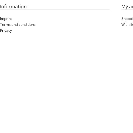
Information
My a
Imprint
Shoppi
Terms and conditions
Wish li
Privacy