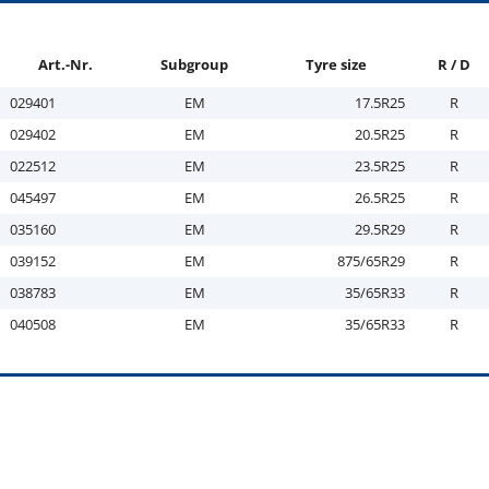
Art.-Nr.
Subgroup
Tyre size
R / D
029401
EM
17.5R25
R
029402
EM
20.5R25
R
022512
EM
23.5R25
R
045497
EM
26.5R25
R
035160
EM
29.5R29
R
039152
EM
875/65R29
R
038783
EM
35/65R33
R
040508
EM
35/65R33
R