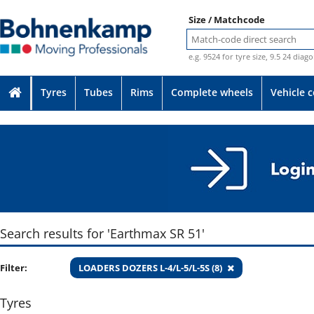
Size / Matchcode
e.g. 9524 for tyre size, 9.5 24 diag
Tyres
Tubes
Rims
Complete wheels
Vehicle 
Search results for 'Earthmax SR 51'
Filter:
LOADERS DOZERS L-4/L-5/L-5S (8)
Tyres