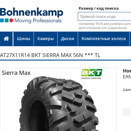
Размер / код поиска
например 9524 для размера шин 
диагональная или радиальная
Шины
Камеры
Диски
Комплектные колеса
AT27X11R14 BKT SIERRA MAX 56N *** TL
Но
Фото
Sierra Max
EAN
Шина