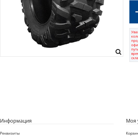
Ува
кол
про
офи
пут
вре
скл
Информация
Моя 
Реквизиты
Корзи