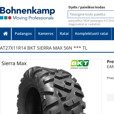
Dydis / paieškos kodas
pavyzdžiui 9524 padangos 9.5 24 d
diagonalinė ar radialinė
Padangos
Kameros
Ratai
Komplektuoti ratai
AT27X11R14 BKT SIERRA MAX 56N *** TL
Pre
Nuotraukos
Sierra Max
EAN
Pneu