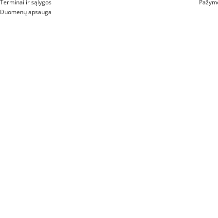
Terminai ir sąlygos
Pažymė
Duomenų apsauga