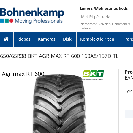
Izmērs /Meklēšanas kods
Piemēram 9524 riepu izmēram 9.5 
radiāla
Riepas
Kameras
Diski
Komplektie riteņi
Tran
650/65R38 BKT AGRIMAX RT 600 160A8/157D TL
Pre
Foto
Agrimax RT 600
EAN
Tyre