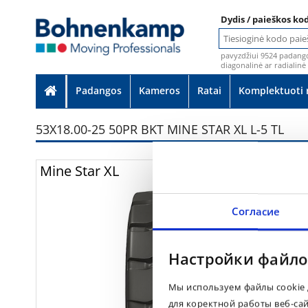
Dydis / paieškos ko
pavyzdžiui 9524 padango
diagonalinė ar radialinė
Padangos
Kameros
Ratai
Komplektuoti 
53X18.00-25 50PR BKT MINE STAR XL L-5 TL
Nuotrauko
Mine Star XL
Согласие
Настройки файло
Мы используем файлы cookie 
для коректной работы веб-са