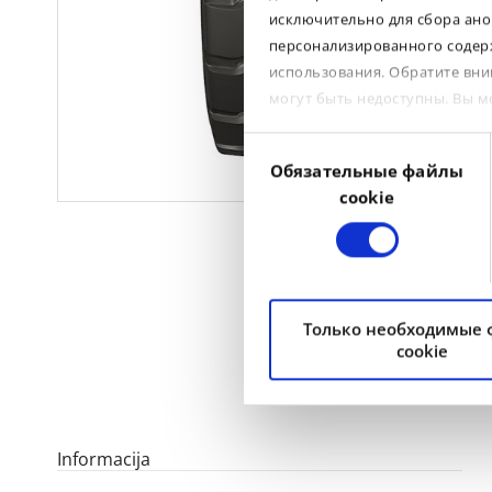
исключительно для сбора ано
персонализированного содерж
использования. Обратите вни
могут быть недоступны. Вы 
Выбор
Обязательные файлы
согласия
cookie
Только необходимые
cookie
Informacija