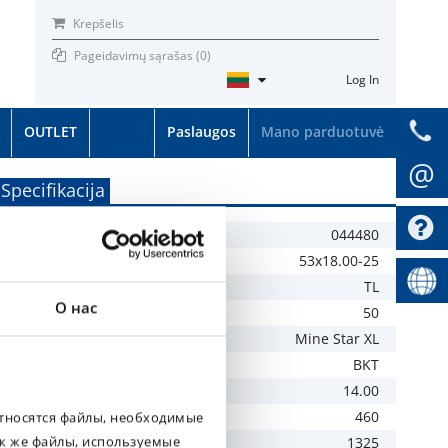
Krepšelis
Pageidavimų sąrašas (
0
)
Log In
OUTLET
Paslaugos
Mano parduotuvė
@
Specifikacija
SKU
044480
Dydis
53x18.00-25
TL / TT
TL
О нас
PR
50
Protektorius
Mine Star XL
Gamintojas
BKT
Rekomenduojamas ratlankis
14.00
Plotis, mm
460
относятся файлы, необходимые
ак же файлы, используемые
Skersmuo, mm
1325