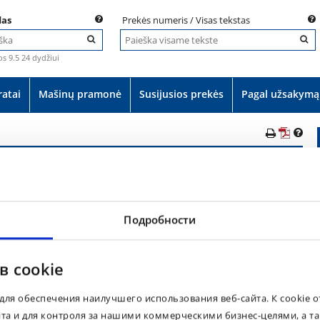
das
Prekės numeris / Visas tekstas
s 9.5 24 dydžiui
ratai
Mašinų pramonė
Susijusios prekės
Pagal užsakymą
Prekės numeris:
044480
s
EAN: 8903094515318
Pneumatinė padanga 53X18.00-25 50PR BKT MINE STAR XL L-5 TL
Подробности
в cookie
для обеспечения наилучшего использования веб-сайта. К cookie 
Pagal paklausimą
йта и для контроля за нашими коммерческими бизнес-целями, а т