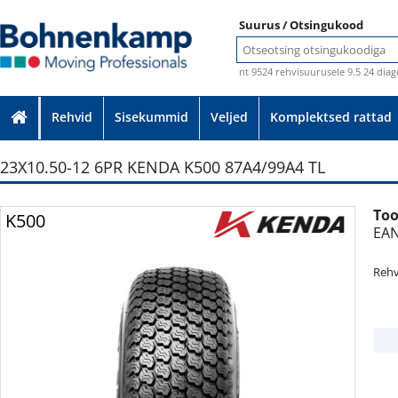
Suurus / Otsingukood
nt 9524 rehvisuurusele 9.5 24 diag
Rehvid
Sisekummid
Veljed
Komplektsed rattad
23X10.50-12 6PR KENDA K500 87A4/99A4 TL
Too
Ilma garantiita foto
K500
EAN
Rehv