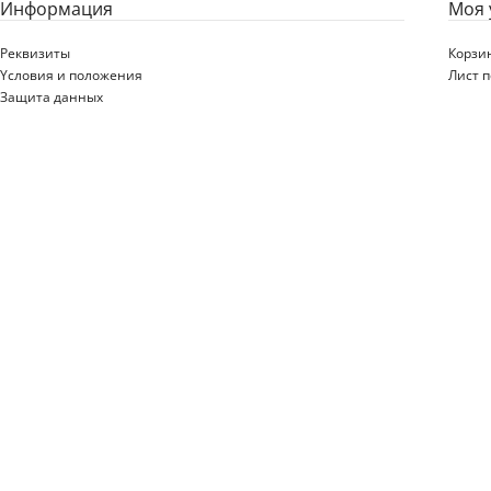
Информация
Моя 
Реквизиты
Корзи
Yсловия и положения
Лист 
Защита данных