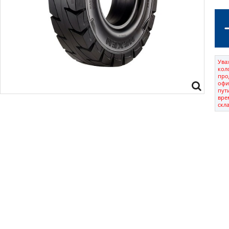
Ува
кол
про
офи
пут
вре
скл