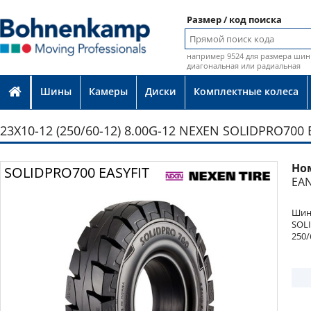
Размер / код поиска
например 9524 для размера шин 
диагональная или радиальная
Шины
Камеры
Диски
Комплектные колеса
23X10-12 (250/60-12) 8.00G-12 NEXEN SOLIDPRO700 
Но
Фото
SOLIDPRO700 EASYFIT
EAN
Шина
SOLI
250/